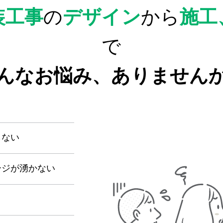
装工事
の
デザイン
から
施工
で
んなお悩み、ありません
らない
ージが湧かない