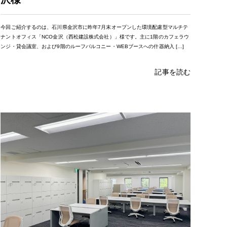
今回ご紹介するのは、石川県金沢市に昨年7月末オープンした環境配慮型マルチテ
ナントオフィス「NCO金沢（西松建設株式会社）」様です。主に1階のカフェラウ
ンジ・貸会議室、および9階のルーフバルコニー・WEBブースへの什器納入 […]
記事を読む