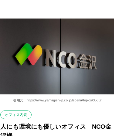
引用元：https://www.yamagishi-p.co.jp/lscena/topics/3568/
オフィス内装
人にも環境にも優しいオフィス NCO金
沢様