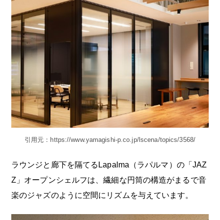
引用元：https://www.yamagishi-p.co.jp/lscena/topics/3568/
ラウンジと廊下を隔てるLapalma（ラパルマ）の「JAZ
Z」オープンシェルフは、繊細な円筒の構造がまるで音
楽のジャズのように空間にリズムを与えています。