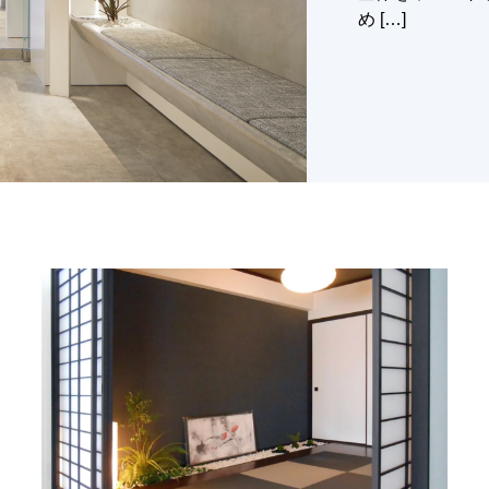
め […]