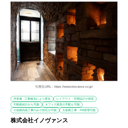
引用元URL：https://www.inovance.co.jp/
坪単価 : 工事種別により変化
レイアウト・空間設計が得意
不動産紹介から可能
オフィス家具の手配も可能
小規模内装工事のみの対応が可能
大規模工事・PM管理可能
株式会社イノヴァンス