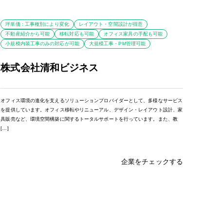
坪単価 : 工事種別により変化
レイアウト・空間設計が得意
不動産紹介から可能
移転対応も可能
オフィス家具の手配も可能
小規模内装工事のみの対応が可能
大規模工事・PM管理可能
株式会社清和ビジネス
オフィス環境の進化を支えるソリューションプロバイダーとして、多様なサービス
を提供しています。オフィス移転やリニューアル、デザイン・レイアウト設計、家
具販売など、環境空間構築に関するトータルサポートを行っています。また、教
[…]
企業をチェックする