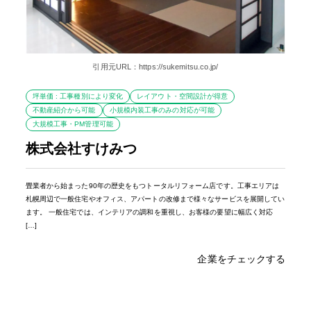
引用元URL：https://sukemitsu.co.jp/
坪単価 : 工事種別により変化
レイアウト・空間設計が得意
不動産紹介から可能
小規模内装工事のみの対応が可能
大規模工事・PM管理可能
株式会社すけみつ
畳業者から始まった90年の歴史をもつトータルリフォーム店です。工事エリアは
札幌周辺で一般住宅やオフィス、アパートの改修まで様々なサービスを展開してい
ます。 一般住宅では、インテリアの調和を重視し、お客様の要望に幅広く対応
[…]
企業をチェックする