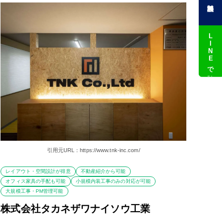
LINEで相談
引用元URL：https://www.tnk-inc.com/
レイアウト・空間設計が得意
不動産紹介から可能
オフィス家具の手配も可能
小規模内装工事のみの対応が可能
大規模工事・PM管理可能
株式会社タカネザワナイソウ工業