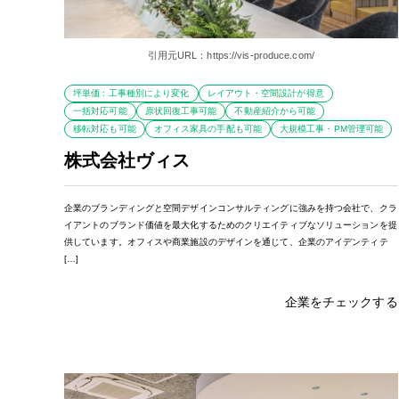
引用元URL：https://vis-produce.com/
坪単価 : 工事種別により変化
レイアウト・空間設計が得意
一括対応可能
原状回復工事可能
不動産紹介から可能
移転対応も可能
オフィス家具の手配も可能
大規模工事・PM管理可能
株式会社ヴィス
企業のブランディングと空間デザインコンサルティングに強みを持つ会社で、クラ
イアントのブランド価値を最大化するためのクリエイティブなソリューションを提
供しています。オフィスや商業施設のデザインを通じて、企業のアイデンティテ
[…]
企業をチェックする