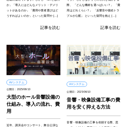
か」「導入にはどんなメリット・デメリ
際、 「どんな機材を選べばいい？」 「費
ットがあるのか」「費用や業者選びはど
用はどれくらい？」 「反響音や接続トラ
うすればよいのか」といった疑問や […]
ブルが心配」 といった疑問を抱え […]
記事を読む
記事を読む
AVシステム
AVシステム
公開日 :
2025/06/10
公開日 :
2025/06/10
大型のホール音響設備の
音響・映像設備工事の費
仕組み、導入の流れ、費
用を安く抑える方法
用
音響・映像設備の工事を依頼する際、思
近年、講演会やコンサート、舞台公演な