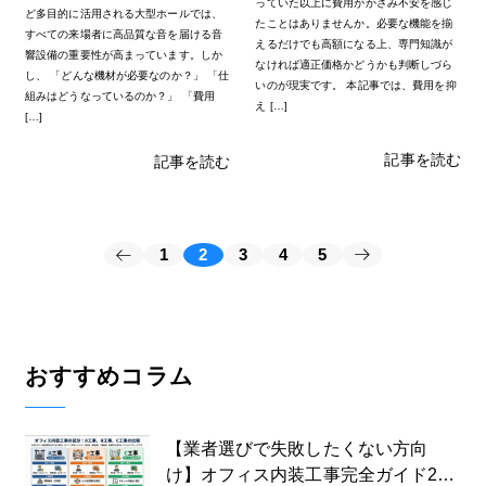
っていた以上に費用がかさみ不安を感じ
ど多目的に活用される大型ホールでは、
たことはありませんか。必要な機能を揃
すべての来場者に高品質な音を届ける音
えるだけでも高額になる上、専門知識が
響設備の重要性が高まっています。しか
なければ適正価格かどうかも判断しづら
し、 「どんな機材が必要なのか？」 「仕
いのが現実です。 本記事では、費用を抑
組みはどうなっているのか？」 「費用
え […]
[…]
記事を読む
記事を読む
1
2
3
4
5
おすすめコラム
【業者選びで失敗したくない方向
け】オフィス内装工事完全ガイド202