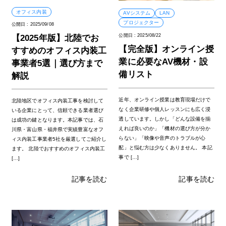
オフィス内装
AVシステム
LAN
プロジェクター
公開日 :
2025/09/08
公開日 :
2025/08/22
【2025年版】北陸でお
【完全版】オンライン授
すすめのオフィス内装工
業に必要なAV機材・設
事業者5選｜選び方まで
備リスト
解説
近年、オンライン授業は教育現場だけで
北陸地区でオフィス内装工事を検討して
なく企業研修や個人レッスンにも広く浸
いる企業にとって、信頼できる業者選び
透しています。しかし「どんな設備を揃
は成功の鍵となります。本記事では、石
えれば良いのか」「機材の選び方が分か
川県・富山県・福井県で実績豊富なオフ
らない」「映像や音声のトラブルが心
ィス内装工事業者5社を厳選してご紹介し
配」と悩む方は少なくありません。 本記
ます。 北陸でおすすめのオフィス内装工
事で […]
[…]
記事を読む
記事を読む