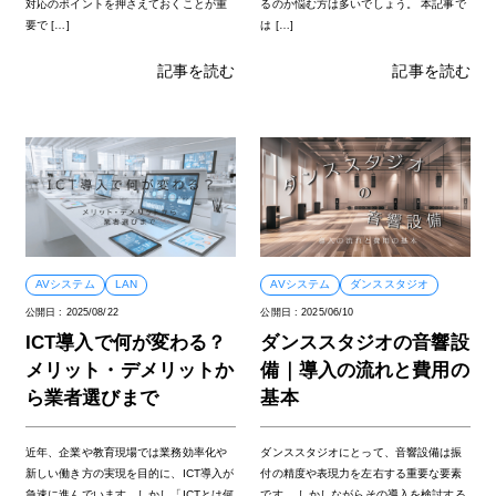
対応のポイントを押さえておくことが重
るのか悩む方は多いでしょう。 本記事で
要で […]
は […]
記事を読む
記事を読む
AVシステム
LAN
AVシステム
ダンススタジオ
公開日 :
2025/08/22
公開日 :
2025/06/10
ICT導入で何が変わる？
ダンススタジオの音響設
メリット・デメリットか
備｜導入の流れと費用の
ら業者選びまで
基本
近年、企業や教育現場では業務効率化や
ダンススタジオにとって、音響設備は振
新しい働き方の実現を目的に、ICT導入が
付の精度や表現力を左右する重要な要素
急速に進んでいます。しかし「ICTとは何
です。 しかしながらその導入を検討する