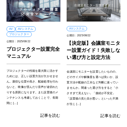
AVシステム
AV
AVシステム
プロジェクター
公開日 :
2025/08/22
公開日 :
2025/08/22
【決定版】会議室モニタ
プロジェクター設置完全
ー設置ガイド！失敗しな
マニュアル
い選び方と設定方法
プロジェクターの性能を最大限に活かす
会議室にモニターを設置したいものの、
ためには、正しい設置方法が欠かせませ
どのサイズや解像度を選べば良いか、設
ん。適切な位置や高さ、配線処理を行わ
置方法や配線の工夫など判断に迷ってい
ないと、映像が歪んだり音声が途切れた
ませんか。間違った選び方をすると「小
りする原因になります。また設置後のメ
さすぎて見えない」「接続が不安定」
ンテナンスも考慮しておくことで、長期
「設置後の見た目が悪い」といった不満
間に […]
が生じ […]
記事を読む
記事を読む