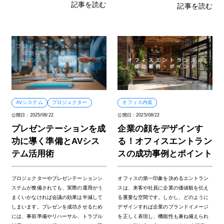
記事を読む
記事を読む
AVシステム
プロジェクター
オフィス内装
公開日 :
2025/08/22
公開日 :
2025/08/22
プレゼンテーションを成
企業の顔をデザインす
功に導く準備とAVシス
る！オフィスエントラン
テム活用術
スの成功事例とポイント
プロジェクターやプレゼンテーションシ
オフィスの第一印象を決めるエントラン
ステムが整備されても、実際の運用がう
スは、来客や社員に企業の価値観を伝え
まくいかなければ会議の効果は半減して
る重要な空間です。しかし、どのように
しまいます。プレゼンを成功させるため
デザインすれば企業のブランドイメージ
には、事前準備やリハーサル、トラブル
を正しく表現し、機能性も兼ね備えられ