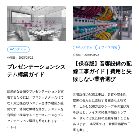
AVシステム
オフィス内装
AVシステム
公開日 :
2025/08/22
公開日 :
2025/08/22
【保存版】音響設備の配
プレゼンテーションシス
線工事ガイド｜費用と失
テム構築ガイド
敗しない業者選び
効果的な会議やプレゼンテーションを実
音響設備の配線工事は、音質や安全性、
現するためには、プロジェクターだけで
空間の見た目に直結する重要な工程で
なく周辺機器やシステム全体の構築が重
す。しかし配線方法やケーブルの選び方
要です。適切な機材を選び、システムを
を誤ると、ノイズの発生や機器トラブ
合理的に構築することでスムーズなプレ
ル、さらには見た目の悪化を招くことも
ゼンテーション環境を整えられます。 こ
あります。 本記事では、音響設備配線工
こ […]
事を業 […]