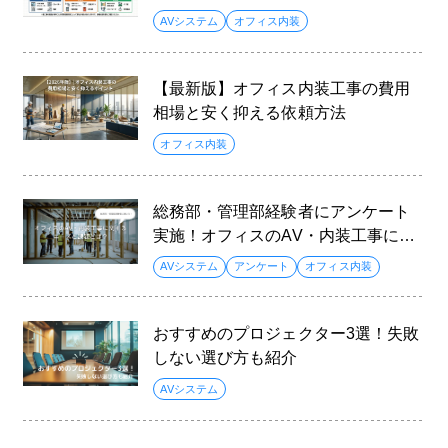
6
AVシステム
オフィス内装
【最新版】オフィス内装工事の費用
相場と安く抑える依頼方法
オフィス内装
総務部・管理部経験者にアンケート
実施！オフィスのAV・内装工事に関
するニーズと課題とは？
AVシステム
アンケート
オフィス内装
おすすめのプロジェクター3選！失敗
しない選び方も紹介
AVシステム