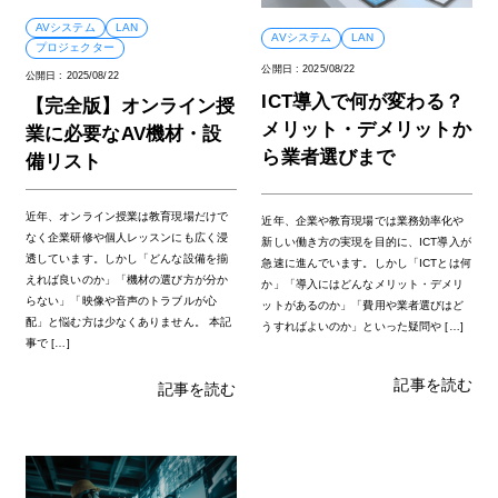
AVシステム
LAN
AVシステム
LAN
プロジェクター
公開日 :
2025/08/22
公開日 :
2025/08/22
ICT導入で何が変わる？
【完全版】オンライン授
メリット・デメリットか
業に必要なAV機材・設
ら業者選びまで
備リスト
近年、オンライン授業は教育現場だけで
近年、企業や教育現場では業務効率化や
なく企業研修や個人レッスンにも広く浸
新しい働き方の実現を目的に、ICT導入が
透しています。しかし「どんな設備を揃
急速に進んでいます。しかし「ICTとは何
えれば良いのか」「機材の選び方が分か
か」「導入にはどんなメリット・デメリ
らない」「映像や音声のトラブルが心
ットがあるのか」「費用や業者選びはど
配」と悩む方は少なくありません。 本記
うすればよいのか」といった疑問や […]
事で […]
記事を読む
記事を読む