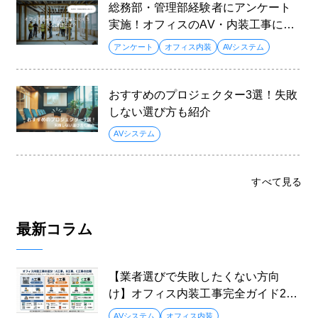
総務部・管理部経験者にアンケート
実施！オフィスのAV・内装工事に関
するニーズと課題とは？
アンケート
オフィス内装
AVシステム
おすすめのプロジェクター3選！失敗
しない選び方も紹介
AVシステム
すべて見る
最新コラム
【業者選びで失敗したくない方向
け】オフィス内装工事完全ガイド202
6
AVシステム
オフィス内装