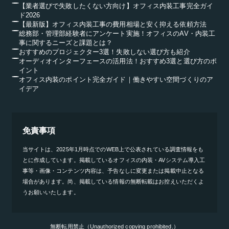
【業者選びで失敗したくない方向け】オフィス内装工事完全ガイ
ド2026
【最新版】オフィス内装工事の費用相場と安く抑える依頼方法
総務部・管理部経験者にアンケート実施！オフィスのAV・内装工
事に関するニーズと課題とは？
おすすめのプロジェクター3選！失敗しない選び方も紹介
オーディオインターフェースの活用法！おすすめ3選と選び方のポ
イント
オフィス内装のポイント完全ガイド｜働きやすい空間づくりのア
イデア
免責事項
当サイトは、2025年1月時点でのWEB上で公表されている調査情報をも
とに作成しています。掲載しているオフィスの内装・AVシステム導入工
事等・画像・コンテンツ内容は、予告なしに変更または掲載中止となる
場合があります。尚、掲載している情報の無断転載はお控えいただくよ
うお願いいたします。
無断転用禁止（Unauthorized copying prohibited.）