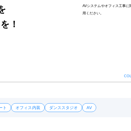
AVシステムやオフィス工事
を
用ください。
ム
を！
CO
ート
オフィス内装
ダンススタジオ
AV