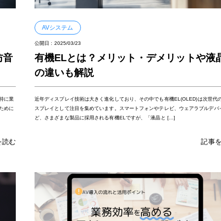
AVシステム
公開日 :
2025/03/23
防音
有機ELとは？メリット・デメリットや液
の違いも解説
特に業
近年ディスプレイ技術は大きく進化しており、その中でも有機EL(OLED)は次世代
ために
スプレイとして注目を集めています。スマートフォンやテレビ、ウェアラブルデバ
ど、さまざまな製品に採用される有機ELですが、「液晶と […]
を読む
記事