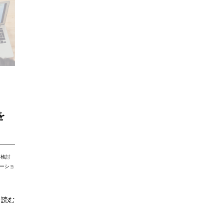
を
を検討
ーショ
を読む