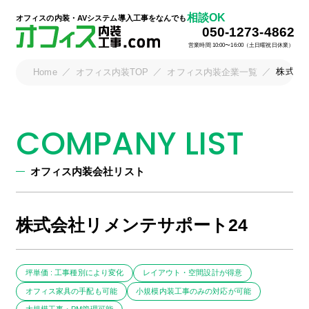
相談OK
オフィスの内装・AVシステム導入工事をなんでも
050-1273-4862
営業時間 10:00〜16:00（土日曜祝日休業）
株式会
Home
オフィス内装TOP
オフィス内装企業一覧
COMPANY LIST
オフィス内装会社リスト
株式会社リメンテサポート24
坪単価 : 工事種別により変化
レイアウト・空間設計が得意
オフィス家具の手配も可能
小規模内装工事のみの対応が可能